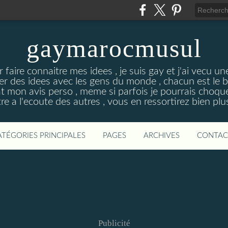
gaymarocmusul
r faire connaitre mes idees , je suis gay et j'ai vecu u
ger des idees avec les gens du monde , chacun est le 
at mon avis perso , meme si parfois je pourrais choqu
re a l'ecoute des autres , vous en ressortirez bien plu
ATÉGORIES PRINCIPALES
PAGES
ARCHIVES
CONTAC
Publicité