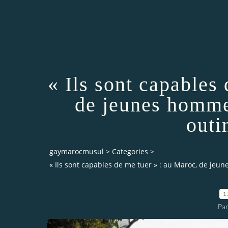
« Ils sont capables
de jeunes homme
outi
gaymarocmusul
>
Categories
>
« Ils sont capables de me tuer » : au Maroc, de jeu
1
Pa