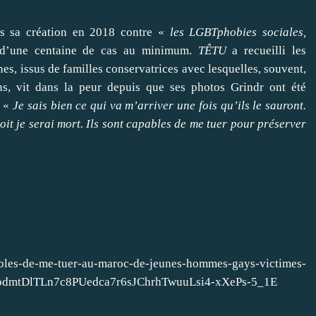
uis sa création en 2018 contre «
les LGBTphobies sociales,
e d’une centaine de cas au minimum.
TÊTU
a recueilli les
s, issus de familles conservatrices avec lesquelles, souvent,
ans, vit dans la peur depuis que ses photos Grindr ont été
: «
Je sais bien ce qui va m’arriver une fois qu’ils le sauront.
soit je serai mort. Ils sont capables de me tuer pour préserver
pables-de-me-tuer-au-maroc-de-jeunes-hommes-gays-victimes-
odmtDlTLn7c8PUedca7r6sJChrhTwuuLsi4-xXePs-5_1E