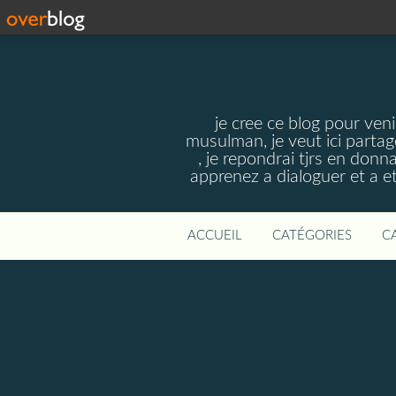
je cree ce blog pour veni
musulman, je veut ici parta
, je repondrai tjrs en donn
apprenez a dialoguer et a et
ACCUEIL
CATÉGORIES
C