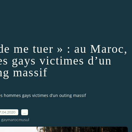
 de me tuer » : au Maroc,
s gays victimes d’un
ng massif
nes hommes gays victimes d’un outing massif
7.04.2020
…
r gaymarocmusul