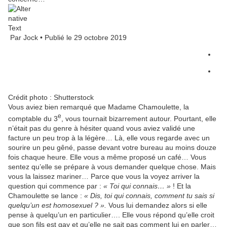
Par
Jock
• Publié le
29 octobre 2019
Crédit photo : Shutterstock
Vous aviez bien remarqué que Madame Chamoulette, la
e
comptable du 3
, vous tournait bizarrement autour. Pourtant, elle
n’était pas du genre à hésiter quand vous aviez validé une
facture un peu trop à la légère… Là, elle vous regarde avec un
sourire un peu gêné, passe devant votre bureau au moins douze
fois chaque heure. Elle vous a même proposé un café… Vous
sentez qu’elle se prépare à vous demander quelque chose. Mais
vous la laissez mariner… Parce que vous la voyez arriver la
question qui commence par :
« Toi qui connais… »
! Et la
Chamoulette se lance :
« Dis, toi qui connais, comment tu sais si
quelqu’un est homosexuel ? ».
Vous lui demandez alors si elle
pense à quelqu’un en particulier…. Elle vous répond qu’elle croit
que son fils est gay et qu’elle ne sait pas comment lui en parler…