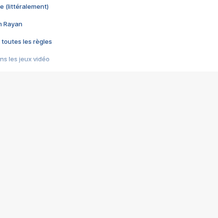
e (littéralement)
im Rayan
 toutes les règles
s les jeux vidéo
us choquant de Rockstar ? - Le scandale BULLY
e plus moche de Steam
du RÊVE tourne au CAUCHEMAR
pendant 8 heures
it… à tort
umiliés par un jeu vidéo
ire - Final Fantasy 8
ti un empire - Age of Empires
story DOFUS