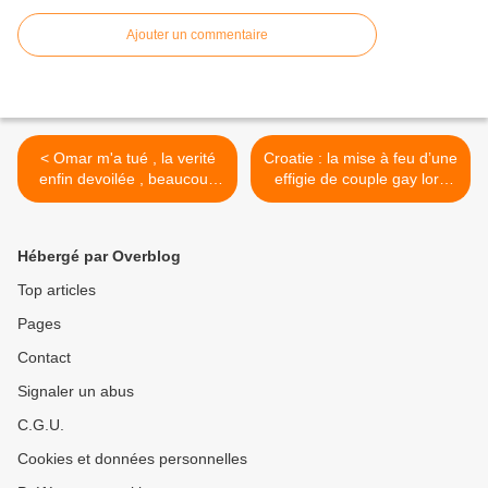
Ajouter un commentaire
< Omar m'a tué , la verité
Croatie : la mise à feu d’une
enfin devoilée , beaucoup
effigie de couple gay lors
de courage a vous
d’un carnaval suscite l’émoi
monsieur pour cette
>
injustice a votre encontre
Hébergé par Overblog
Top articles
Pages
Contact
Signaler un abus
C.G.U.
Cookies et données personnelles