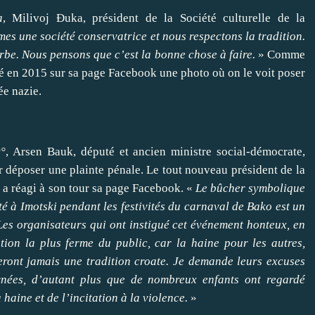
a
, Milivoj Đuka, président de la Société culturelle de la
es une société conservatrice et nous respectons la tradition.
rbe. Nous pensons que c’est la bonne chose à faire.
» Comme
té en 2015 sur sa page Facebook une photo où on le voit poser
ée nazie.
°
, Arsen Bauk, député et ancien ministre social-démocrate,
r déposer une plainte pénale. Le tout nouveau président de la
 a réagi à son tour sa page Facebook. «
Le bûcher symbolique
 à Imotski pendant les festivités du carnaval de Bako est un
 Les organisateurs qui ont instigué cet événement honteux, en
tion la plus ferme du public, car la haine pour les autres,
seront jamais une tradition croate. Je demande leurs excuses
ernées, d’autant plus que de nombreux enfants ont regardé
haine et de l’incitation à la violence.
»