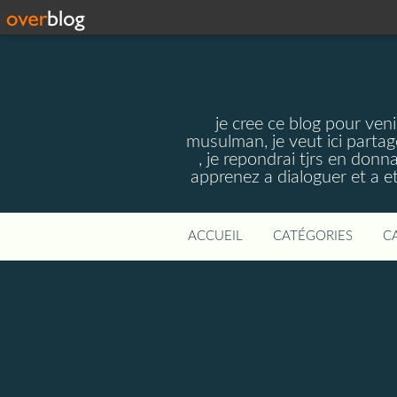
je cree ce blog pour veni
musulman, je veut ici parta
, je repondrai tjrs en donn
apprenez a dialoguer et a et
ACCUEIL
CATÉGORIES
C