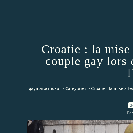
Croatie : la mise
couple gay lors 
gaymarocmusul
>
Categories
>
Croatie : la mise à f
2
Pa