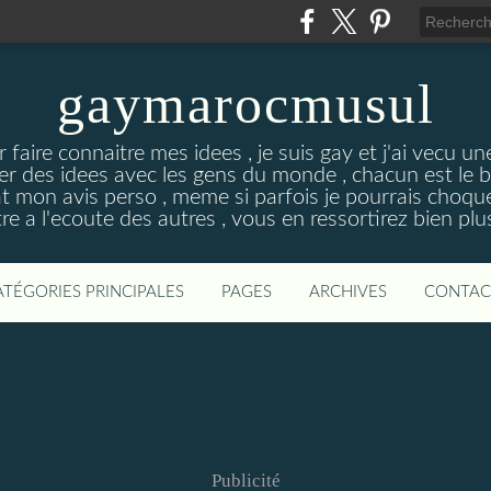
gaymarocmusul
r faire connaitre mes idees , je suis gay et j'ai vecu u
ger des idees avec les gens du monde , chacun est le 
at mon avis perso , meme si parfois je pourrais choqu
re a l'ecoute des autres , vous en ressortirez bien plu
ATÉGORIES PRINCIPALES
PAGES
ARCHIVES
CONTAC
Publicité